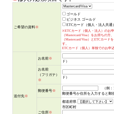
ゴールド
ビジネス ゴールド
ETCカード（個人・法人共通
ご希望の資料
※
※ETCカード（個人・法人）のお
（Mastercard/Visa）をお持
（Mastercard/Visa）とET
す。
ETCカード（個人）単独でのお申
お名前
※
ド）
お名前
（フリガナ）
ド）
※
（例：12
郵便番号
※
郵便番号か住所を入力すると郵
送付先
※
都道府県
市区町村
ご住所
※