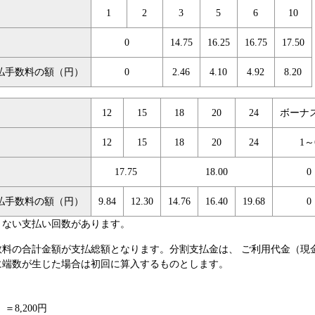
1
2
3
5
6
10
0
14.75
16.25
16.75
17.50
払手数料の額（円）
0
2.46
4.10
4.92
8.20
12
15
18
20
24
ボーナ
12
15
18
20
24
1～
17.75
18.00
0
払手数料の額（円）
9.84
12.30
14.76
16.40
19.68
0
きない支払い回数があります。
料の合計金額が支払総額となります。分割支払金は、 ご利用代金（現
に端数が生じた場合は初回に算入するものとします。
）＝8,200円