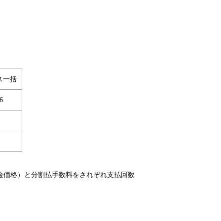
ス一括
6
金価格）と分割払手数料をされぞれ支払回数