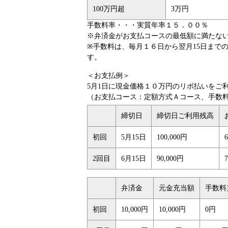
100万円超
3万円
手数料率・・・実質年率１５．００％
※弁済金がお支払コースの最低額に満たな
※手数料は、毎月１６日から翌月15日まで
す。
＜お支払例＞
5月1日に現金価格１０万円のリボ払いをご
（お支払コース：定額方式Ａコース、手数
締切日
締切日ご利用残高
初回
5月15日
100,000円
2回目
6月15日
90,000円
弁済金
元金充当額
手数料
初回
10,000円
10,000円
0円