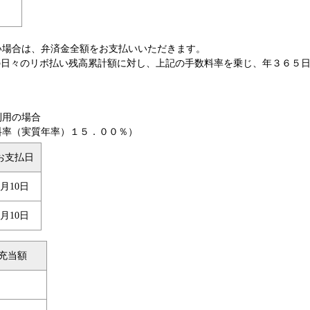
い場合は、弁済金全額をお支払いいただきます。
の日々のリボ払い残高累計額に対し、上記の手数料率を乗じ、年３６５
利用の場合
料率（実質年率）１５．００％）
お支払日
6月10日
7月10日
充当額