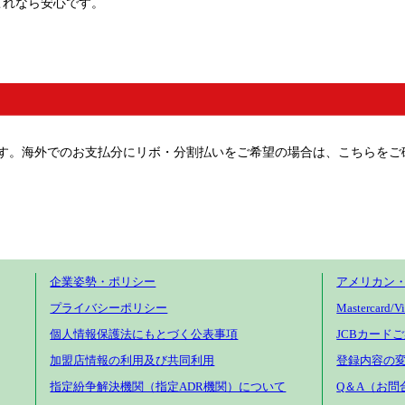
これなら安心です。
ます。海外でのお支払分にリボ・分割払いをご希望の場合は、こちらをご
企業姿勢・ポリシー
アメリカン
プライバシーポリシー
Mastercard
個人情報保護法にもとづく公表事項
JCBカード
加盟店情報の利用及び共同利用
登録内容の変
指定紛争解決機関（指定ADR機関）について
Q＆A（お問